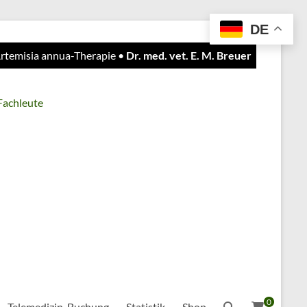
DE
 Artemisia annua-Therapie •
Dr. med. vet. E. M. Breuer
 Fachleute
0
Telemedizin-Buchung
Statistik
Shop