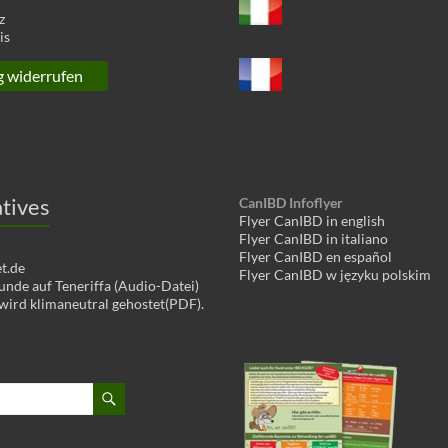
z
is
g widerrufen
tives
CanIBD Infoflyer
Flyer CanIBD in english
Flyer CanIBD in italiano
Flyer CanIBD en español
t.de
Flyer CanIBD w języku polskim
de auf Teneriffa (Audio-Datei)
 wird klimaneutral gehostet(PDF).