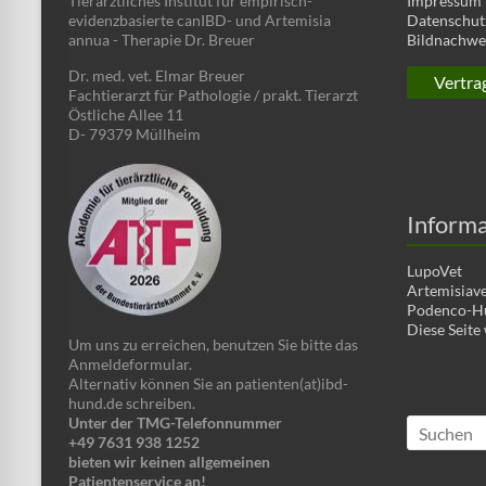
Tierärztliches Institut für empirisch-
Impressum
evidenzbasierte canIBD- und Artemisia
Datenschut
annua - Therapie Dr. Breuer
Bildnachwe
Dr. med. vet. Elmar Breuer
Vertra
Fachtierarzt für Pathologie / prakt. Tierarzt
Östliche Allee 11
D- 79379 Müllheim
Informa
LupoVet
Artemisiave
Podenco-Hun
Diese Seite
Um uns zu erreichen, benutzen Sie bitte das
Anmeldeformular.
Alternativ können Sie an patienten(at)ibd-
hund.de schreiben.
Unter der TMG-Telefonnummer
+49 7631 938 1252
bieten wir keinen allgemeinen
Patientenservice an!