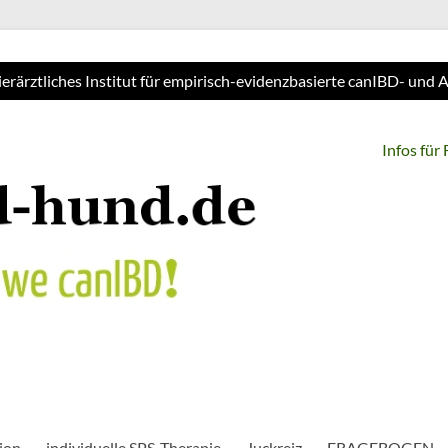
ierärztliches Institut für empirisch-evidenzbasierte canIBD- und
Infos für
ion
individuelle SPS-Therapie
Juckreiz
FRAGEBOGEN