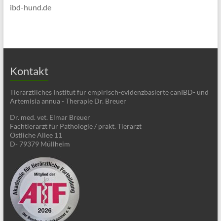
ibd-hund.de
Kontakt
Tierärztliches Institut für empirisch-evidenzbasierte canIBD- und
Artemisia annua - Therapie Dr. Breuer
Dr. med. vet. Elmar Breuer
Fachtierarzt für Pathologie / prakt. Tierarzt
Östliche Allee 11
D- 79379 Müllheim