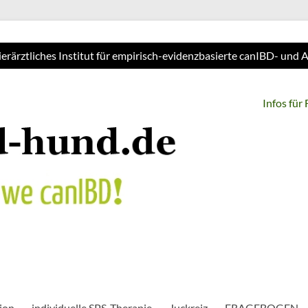
ierärztliches Institut für empirisch-evidenzbasierte canIBD- und
Infos für
ion
individuelle SPS-Therapie
Juckreiz
FRAGEBOGEN