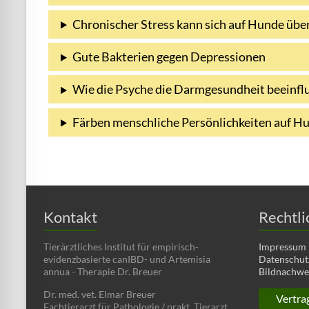
Chronischer Stress kann sich auf Hunde übe
Gute Bakterien gegen Depressionen
Wie die Psyche die Darmgesundheit beeinfl
Färben menschliche Persönlichkeiten auf H
Kontakt
Rechtli
Tierärztliches Institut für empirisch-
Impressum
evidenzbasierte canIBD- und Artemisia
Datenschut
annua - Therapie Dr. Breuer
Bildnachwe
Dr. med. vet. Elmar Breuer
Vertra
Fachtierarzt für Pathologie / prakt. Tierarzt