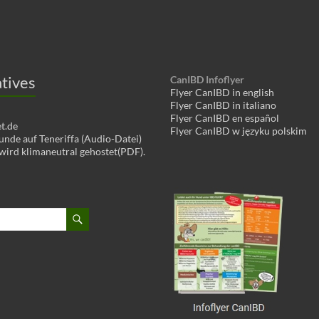
tives
CanIBD Infoflyer
Flyer CanIBD in english
Flyer CanIBD in italiano
Flyer CanIBD en español
t.de
Flyer CanIBD w języku polskim
de auf Teneriffa (Audio-Datei)
 wird klimaneutral gehostet(PDF).