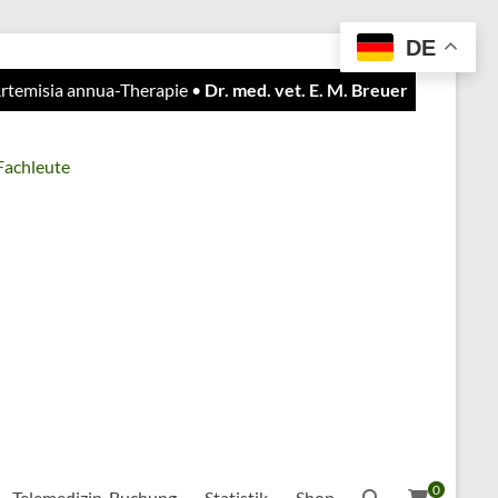
DE
 Artemisia annua-Therapie •
Dr. med. vet. E. M. Breuer
 Fachleute
0
Telemedizin-Buchung
Statistik
Shop