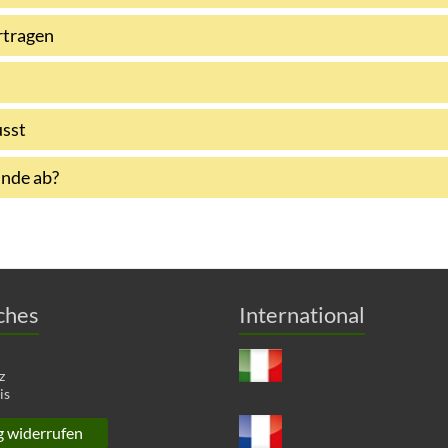
rtragen
usst
unde ab?
ches
International
z
is
g widerrufen