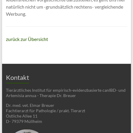
natürlich nicht um -grundsätzlich rechtens- vergleichende
Werbung.
zurück zur Übersicht
Kontakt
Tierärztliches Institut für empirisch-evidenzbasierte canIBD- und
Artemisia annua - Therapie Dr. Breuer
Dr. med. vet. Elmar Breuer
Fachtierarzt für Pathologie / prakt. Tierarzt
Östliche Allee 11
D- 79379 Müllheim