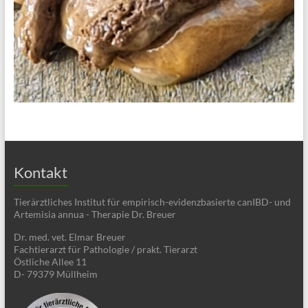
Kontakt
Tierärztliches Institut für empirisch-evidenzbasierte canIBD- und
Artemisia annua - Therapie Dr. Breuer
Dr. med. vet. Elmar Breuer
Fachtierarzt für Pathologie / prakt. Tierarzt
Östliche Allee 11
D- 79379 Müllheim