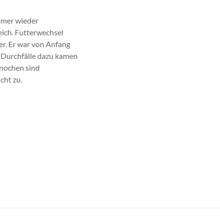
immer wieder
eich. Futterwechsel
er. Er war von Anfang
 Durchfälle dazu kamen
knochen sind
cht zu.