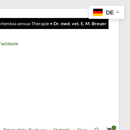
DE
 Artemisia annua-Therapie •
Dr. med. vet. E. M. Breuer
 Fachleute
0
Telemedizin-Buchung
Statistik
Shop