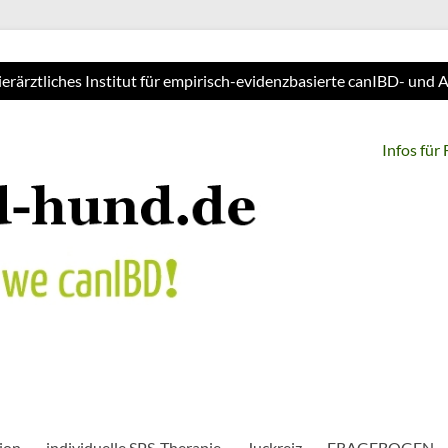
ierärztliches Institut für empirisch-evidenzbasierte canIBD- und
Infos für
ion
individuelle SPS-Therapie
Juckreiz
FRAGEBOGEN