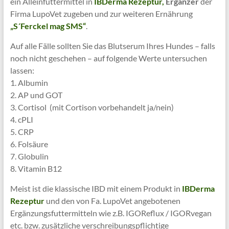
ein Alleinfuttermittel in
IBDerma Rezeptur,
Ergänzer
der
Firma LupoVet zugeben und zur weiteren Ernährung
„S´Ferckel mag SMS“
.
Auf alle Fälle sollten Sie das Blutserum Ihres Hundes – falls
noch nicht geschehen – auf folgende Werte untersuchen
lassen:
1. Albumin
2. AP und GOT
3. Cortisol (mit Cortison vorbehandelt ja/nein)
4. cPLI
5. CRP
6. Folsäure
7. Globulin
8. Vitamin B12
Meist ist die klassische IBD mit einem Produkt in
IBDerma
Rezeptur
und den von Fa. LupoVet angebotenen
Ergänzungsfuttermitteln wie z.B. IGOReflux / IGORvegan
etc. bzw. zusätzliche verschreibungspflichtige