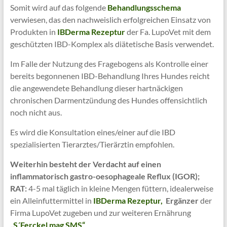
Somit wird auf das folgende
Behandlungsschema
verwiesen, das den nachweislich erfolgreichen Einsatz von
Produkten in
IBDerma Rezeptur
der Fa. LupoVet mit dem
geschützten IBD-Komplex als diätetische Basis verwendet.
Im Falle der Nutzung des Fragebogens als Kontrolle einer
bereits begonnenen IBD-Behandlung Ihres Hundes reicht
die angewendete Behandlung dieser hartnäckigen
chronischen Darmentzündung des Hundes offensichtlich
noch nicht aus.
Es wird die Konsultation eines/einer auf die IBD
spezialisierten Tierarztes/Tierärztin empfohlen.
Weiterhin besteht der
Verdacht auf einen
inflammatorisch gastro-oesophageale Reflux (IGOR);
RAT:
4-5 mal täglich in kleine Mengen füttern, idealerweise
ein Alleinfuttermittel in
IBDerma Rezeptur,
Ergänzer
der
Firma LupoVet zugeben und zur weiteren Ernährung
„S´Ferckel mag SMS“
.