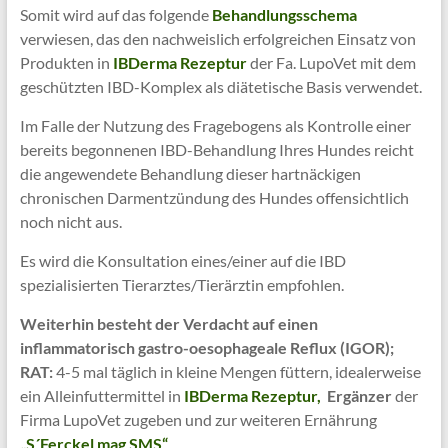
Somit wird auf das folgende
Behandlungsschema
verwiesen, das den nachweislich erfolgreichen Einsatz von
Produkten in
IBDerma Rezeptur
der Fa. LupoVet mit dem
geschützten IBD-Komplex als diätetische Basis verwendet.
Im Falle der Nutzung des Fragebogens als Kontrolle einer
bereits begonnenen IBD-Behandlung Ihres Hundes reicht
die angewendete Behandlung dieser hartnäckigen
chronischen Darmentzündung des Hundes offensichtlich
noch nicht aus.
Es wird die Konsultation eines/einer auf die IBD
spezialisierten Tierarztes/Tierärztin empfohlen.
Weiterhin besteht der
Verdacht auf einen
inflammatorisch gastro-oesophageale Reflux (IGOR);
RAT:
4-5 mal täglich in kleine Mengen füttern, idealerweise
ein Alleinfuttermittel in
IBDerma Rezeptur,
Ergänzer
der
Firma LupoVet zugeben und zur weiteren Ernährung
„S´Ferckel mag SMS“
.